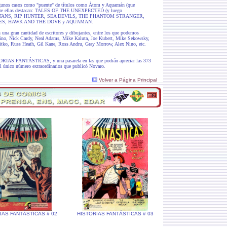
lgunos casos como "puente" de títulos como Átom y Aquamán (que
re ellas destacan: TALES OF THE UNEXPECTED (y luego
TANS, RIP HUNTER, SEA DEVILS, THE PHANTOM STRANGER,
ES, HAWK AND THE DOVE y AQUAMAN.
on una gran cantidad de escritores y dibujantes, entre los que podemos
ino, Nick Cardy, Neal Adams, Mike Kaluta, Joe Kubert, Mike Sekowsky,
tko, Russ Heath, Gil Kane, Ross Andru, Gray Morrow, Alex Nino, etc.
STORIAS FANTÁSTICAS, y una pasarela en las que podrán apreciar las 373
 el único número extraordinarios que publicó Novaro.
Volver a Página Principal
IAS FANTÁSTICAS # 02
HISTORIAS FANTÁSTICAS # 03