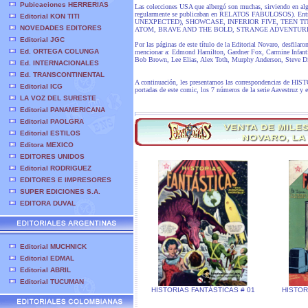
Pubicaciones HERRERIAS
Las colecciones USA que albergó son muchas, sirviendo en a
regularmente se publicaban en RELATOS FABULOSOS). Ent
Editorial KON TITI
UNEXPECTED), SHOWCASE, INFERIOR FIVE, TEEN TI
NOVEDADES EDITORES
ATOM, BRAVE AND THE BOLD, STRANGE ADVENTUR
Editorial JGC
Por las páginas de este título de la Editorial Novaro, desfilar
Ed. ORTEGA COLUNGA
mencionar a: Edmond Hamilton, Gardner Fox, Carmine Infant
Bob Brown, Lee Elias, Alex Toth, Murphy Anderson, Steve Di
Ed. INTERNACIONALES
Ed. TRANSCONTINENTAL
A continuación, les presentamos las correspondencias de HI
Editorial ICG
portadas de este comic, los 7 números de la serie Aavestruz y
LA VOZ DEL SURESTE
Editorial PANAMERICANA
Editorial PAOLGRA
Editorial ESTILOS
Editora MEXICO
EDITORES UNIDOS
Editorial RODRIGUEZ
EDITORES E IMPRESORES
SUPER EDICIONES S.A.
EDITORA DUVAL
Editorial MUCHNICK
Editorial EDMAL
Editorial ABRIL
Editorial TUCUMAN
HISTORIAS FANTÁSTICAS # 01
HISTOR