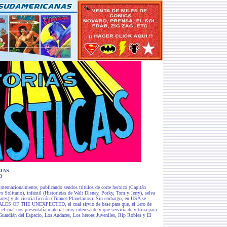
IAS
O
internacionalmente, publicando sendos trítulos de corte heroico (Capitán
Solitario), infantil (Historietas de Walt Disney, Porky, Tom y Jerry), selva
plares) y de ciencia ficción (Titanes Planetarios). Sin embargo, en USA se
de TALES OF THE UNEXPECTED, el cual sirvió de base para que, el 1ero de
, el cual nos presentatía material muy interesante y que serviría de vitrina para
uardián del Espacio, Los Audaces, Los héroes Juveniles, Rip Robles y El