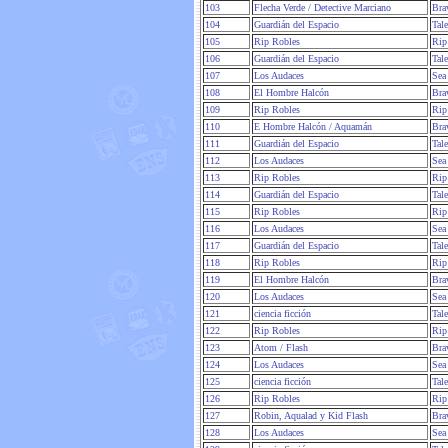
103
Flecha Verde / Detective Marciano
Bra
104
Guardián del Espacio
Tal
105
Rip Robles
Rip
106
Guardián del Espacio
Tal
107
Los Audaces
Sea
108
El Hombre Halcón
Bra
109
Rip Robles
Rip
110
E Hombre Halcón / Aquamán
Bra
111
Guardián del Espacio
Tal
112
Los Audaces
Sea
113
Rip Robles
Rip
114
Guardián del Espacio
Tal
115
Rip Robles
Rip
116
Los Audaces
Sea
117
Guardián del Espacio
Tal
118
Rip Robles
Rip
119
El Hombre Halcón
Bra
120
Los Audaces
Sea
121
ciencia ficción
Tal
122
Rip Robles
Rip
123
Atom / Flash
Bra
124
Los Audaces
Sea
125
ciencia ficción
Tal
126
Rip Robles
Rip
127
Robin, Aqualad y Kid Flash
Bra
128
Los Audaces
Sea