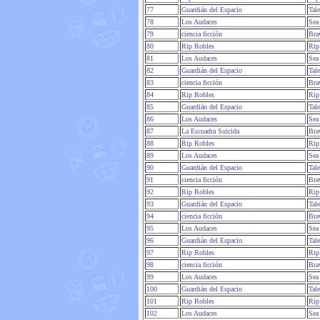
77
Guardián del Espacio
Tal
78
Los Audaces
Sea
79
ciencia ficción
Bra
80
Rip Robles
Rip
81
Los Audaces
Sea
82
Guardián del Espacio
Tal
83
ciencia ficción
Bra
84
Rip Robles
Rip
85
Guardián del Espacio
Tal
86
Los Audaces
Sea
87
La Escuadra Suicida
Bra
88
Rip Robles
Rip
89
Los Audaces
Sea
90
Guardián del Espacio
Tal
91
ciencia ficción
Bra
92
Rip Robles
Rip
93
Guardián del Espacio
Tal
94
ciencia ficción
Bra
95
Los Audaces
Sea
96
Guardián del Espacio
Tal
97
Rip Robles
Rip
98
ciencia ficción
Bra
99
Los Audaces
Sea
100
Guardián del Espacio
Tal
101
Rip Robles
Rip
102
Los Audaces
Sea