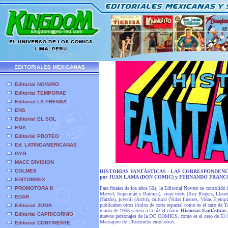
Editorial NOVARO
Editorial TEMPORAE
Editorial LA PRENSA
ENS
Editorial EL SOL
EMA
Editorial PROTEO
Ed. LATINOAMERICANAS
GYG
MACC DIVISION
COLMEX
HISTORIAS FANTÁSTICAS - LAS CORRESPONDENC
por JUAN LAMA (DON COMIC) y FERNANDO FRANC
EDITORMEX
PROMOTORA K
Para finales de los años 50s, la Editorial Novaro se consolidó 
Marvel, Supermán y Batman), viejo oeste (Roy Rogers, Llanero 
EDAR
(Tarzán), juvenil (Archi), cultural (Vidas Ilustres, Vidas Ejem
publicaban otros títulos de corte espacial como es el caso 
Editorial JOMA
marzo de 1958 saliera a la lúz el cómic
Historias Fantásticas
Editorial CAPRICORNIO
nuevos personajes de la DC COMICS, como es el caso de El G
Mensajero de Ultratumba entre otros.
Editorial CONTINENTE