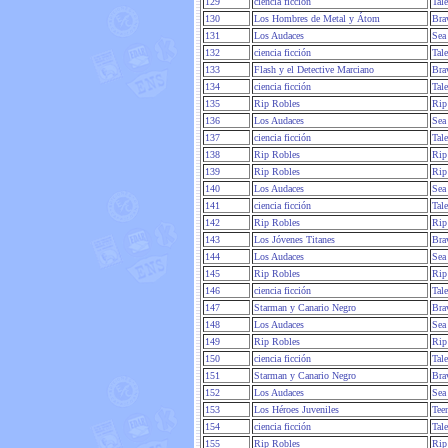
129
ciencia ficción
Tal
130
Los Hombres de Metal y Átom
Bra
131
Los Audaces
Sea
132
ciencia ficción
Tal
133
Flash y el Detective Marciano
Bra
134
ciencia ficción
Tal
135
Rip Robles
Rip
136
Los Audaces
Sea
137
ciencia ficción
Tal
138
Rip Robles
Rip
139
Rip Robles
Rip
140
Los Audaces
Sea
141
ciencia ficción
Tal
142
Rip Robles
Rip
143
Los Jóvenes Titanes
Bra
144
Los Audaces
Sea
145
Rip Robles
Rip
146
ciencia ficción
Tal
147
Starman y Canario Negro
Bra
148
Los Audaces
Sea
149
Rip Robles
Rip
150
ciencia ficción
Tal
151
Starman y Canario Negro
Bra
152
Los Audaces
Sea
153
Los Héroes Juveniles
Tee
154
ciencia ficción
Tal
155
Rip Robles
Rip