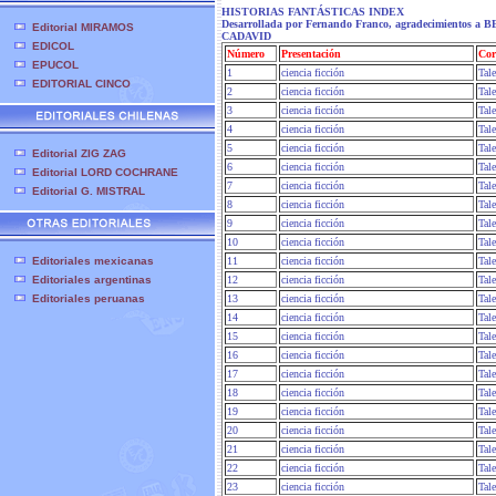
HISTORIAS FANTÁSTICAS
INDEX
Desarrollada por Fernando Franco, agradecimie
Editorial MIRAMOS
CADAVID
EDICOL
Número
Presentación
Cor
EPUCOL
1
ciencia ficción
Tal
EDITORIAL CINCO
2
ciencia ficción
Tal
3
ciencia ficción
Tal
4
ciencia ficción
Tal
5
ciencia ficción
Tal
Editorial ZIG ZAG
6
ciencia ficción
Tal
Editorial LORD COCHRANE
7
ciencia ficción
Tal
Editorial G. MISTRAL
8
ciencia ficción
Tal
9
ciencia ficción
Tal
10
ciencia ficción
Tal
Editoriales mexicanas
11
ciencia ficción
Tal
Editoriales argentinas
12
ciencia ficción
Tal
Editoriales peruanas
13
ciencia ficción
Tal
14
ciencia ficción
Tal
15
ciencia ficción
Tal
16
ciencia ficción
Tal
17
ciencia ficción
Tal
18
ciencia ficción
Tal
19
ciencia ficción
Tal
20
ciencia ficción
Tal
21
ciencia ficción
Tal
22
ciencia ficción
Tal
23
ciencia ficción
Tal