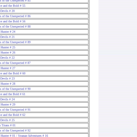
es of the Unexpected # 85
ve and the Bold # 55
 Devils # 20
es of the Unexpected # 86
ve and the Bold # 56
es of the Unexpected # 88
 Hunter # 24
 Devils # 21
es of the Unexpected # 89
 Hunter # 25
 Hunter # 26
 Devils # 22
es of the Unexpected # 87
 Hunter # 27
ve and the Bold # 60
 Devils # 23
 Hunter # 28
es of the Unexpected # 90
ve and the Bold # 61
 Devils # 24
 Hunter # 29
es of the Unexpected # 91
ve and the Bold # 62
 Devils # 25
n Titans # 01
es of the Unexpected # 92
 Hunter # 01 / Strange Adventures # 16