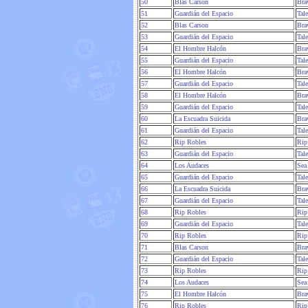
50
Blas Carson
Bra
51
Guardián del Espacio
Tal
52
Blas Carson
Bra
53
Guardián del Espacio
Tal
54
El Hombre Halcón
Bra
55
Guardián del Espacio
Tal
56
El Hombre Halcón
Bra
57
Guardián del Espacio
Tal
58
El Hombre Halcón
Bra
59
Guardián del Espacio
Tal
60
La Escuadra Suicida
Bra
61
Guardián del Espacio
Tal
62
Rip Robles
Rip
63
Guardián del Espacio
Tal
64
Los Audaces
Sea
65
Guardián del Espacio
Tal
66
La Escuadra Suicida
Bra
67
Guardián del Espacio
Tal
68
Rip Robles
Rip
69
Guardián del Espacio
Tal
70
Rip Robles
Rip
71
Blas Carson
Bra
72
Guardián del Espacio
Tal
73
Rip Robles
Rip
74
Los Audaces
Sea
75
El Hombre Halcón
Bra
76
Rip Robles
Rip