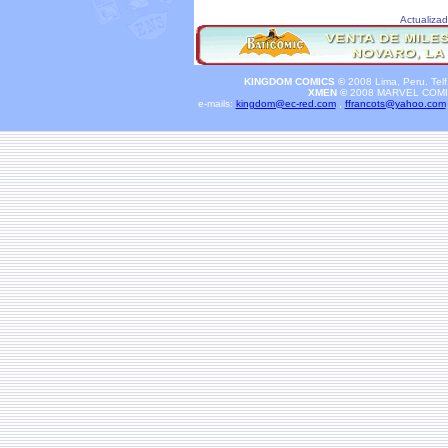
Actualiza
KINGDOM COMICS ©
2008 Lima, Peru. Tel
XMEN ©
2008 MARVEL COM
e-mails:
kingdom@ec-red.com
,
ffrancots@yahoo.com