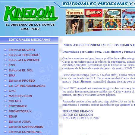
INDEX -CORRESPONDENCIAS DE LOS COMICS E
Editorial NOVARO
Desarrollado por Carlos Perez, Juan Jimenez y Fernan
Editorial TEMPORAE
Gracias a nuestros amigos, hemos podido desarrollar este gr
Editorial LA PRENSA
Carlos es un coleccionista de cómics de superhéroes, princip
envidiable cantidad. Recordemos que la Editorial La Pren
ENS
creaciones de la fecunda mente del genio de genios STAN
Editorial EL SOL
Desde hace un tiempo (unos 5 o 6 años atrás), Carlos creó un
EMA
cómics con la edición USA. En su oportunidad, Carlos decid
Editorial PROTEO
nuestro -
Juan Jimenez
-, transcribió algunas de ellas pero
Ed. LATINOAMERICANAS
En el 2007, apoyado en nuestros amigos coleccionistas y fan
GYG
los cuales fueron nuevamente cedidos por Carlos y ahora sí,
ustedes, amigos y visitantes a estas páginas.
MACC DIVISION
COLMEX
Para poder acceder a los archivos, haga doble click en las 
comentarios a nuestros correos electrónicos que aparecen al f
EDITORMEX
PROMOTORA K
FERNANDO FRANCO
EDITOR DE KINGDOM
EDAR
KINGDOM COMICS © 2007
Editorial JOMA
Editorial CAPRICORNIO
Editorial CONTINENTE