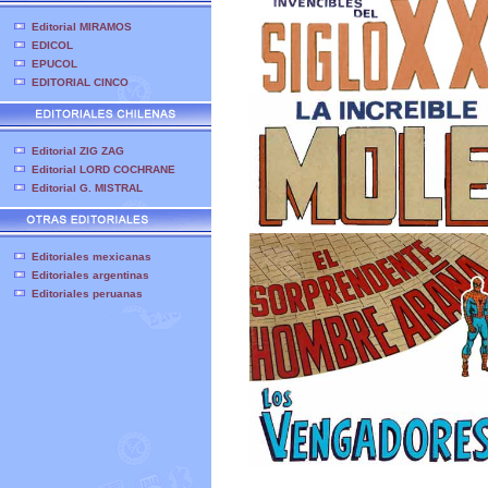
Editorial MIRAMOS
EDICOL
EPUCOL
EDITORIAL CINCO
Editorial ZIG ZAG
Editorial LORD COCHRANE
Editorial G. MISTRAL
Editoriales mexicanas
Editoriales argentinas
Editoriales peruanas